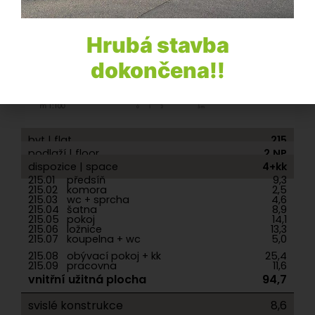
Hrubá stavba
dokončena!!
byt | flat
215
podlaží | floor
2.NP
dispozice | space
4+kk
215.01
předsíň
9,3
215.02
komora
2,5
215.03
wc + sprcha
4,6
215.04
šatna
8,9
215.05
pokoj
14,1
215.06
ložnice
13,3
215.07
koupelna + wc
5,0
215.08
obývací pokoj + kk
25,4
215.09
pracovna
11,6
vnitřní užitná plocha
94,7
svislé konstrukce
8,6