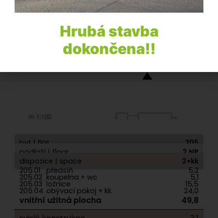
Hrubá stavba
dokončena!!
byt | flat
205
podlaží | floor
2.NP
dispozice | space
2+kk
205.01
předsíň
5,2
205.02
koupelna + wc
5,1
205.03
ložnice
15,5
205.04
obývací pokoj + kk
24,0
vnitřní užitná plocha
49,8