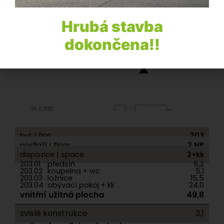
Hrubá stavba
dokončena!!
byt | flat
203
podlaží | floor
2.NP
dispozice | space
2+kk
203.01
předsíň
5,2
203.02
koupelna + wc
5,1
203.03
ložnice
15,5
203.04
obývací pokoj + kk
24,0
vnitřní užitná plocha
49,8
svislé konstrukce
3,1