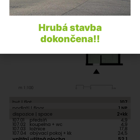
Hrubá stavba
dokončena!!
byt | flat
107
podlaží | floor
1.NP
dispozice | space
2+kk
107.01
předsíň
4,9
107.02
koupelna + wc
4,9
107.03
ložnice
17,8
107.04
obývací pokoj + kk
24,5
vnitřní užitná plocha
52,1