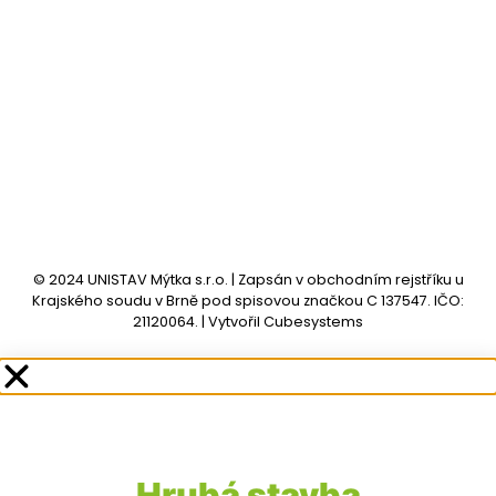
© 2024 UNISTAV Mýtka s.r.o. | Zapsán v obchodním rejstříku u
Krajského soudu v Brně pod spisovou značkou C 137547. IČO:
21120064. | Vytvořil
Cubesystems
Hrubá stavba